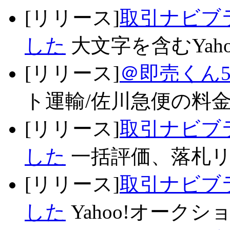
[リリース]
取引ナビブラ
した
大文字を含むYaho
[リリース]
＠即売くん5
ト運輸/佐川急便の料金
[リリース]
取引ナビブラ
した
一括評価、落札リス
[リリース]
取引ナビブラ
した
Yahoo!オークシ