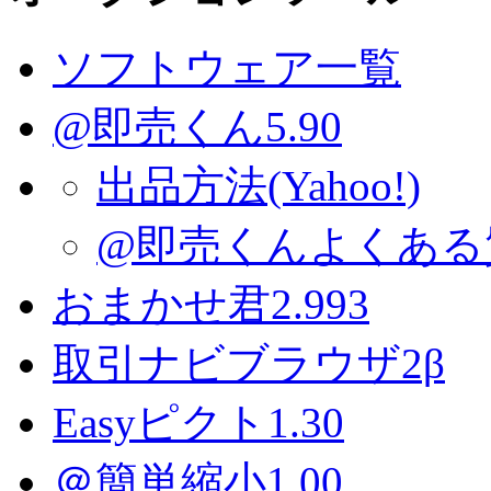
ソフトウェア一覧
@即売くん5.90
出品方法(Yahoo!)
@即売くんよくある
おまかせ君2.993
取引ナビブラウザ2β
Easyピクト1.30
＠簡単縮小1.00